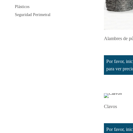
Plásticos
Seguridad Perimetral
Alambres de p
Leer más
Por favor, inic
para ver prec
Clavos
Leer más
Por favor, inic