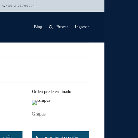
 | 📞+56 2 25706074
Blog
Buscar
Ingresar
Grapas
Leer más
 sesión
Por favor, inicia sesión