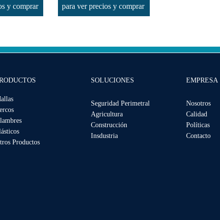
ios y comprar
para ver precios y comprar
RODUCTOS
SOLUCIONES
EMPRESA
allas
Seguridad Perimetral
Nosotros
ercos
Agricultura
Calidad
lambres
Construcción
Políticas
lásticos
Insdustria
Contacto
tros Productos