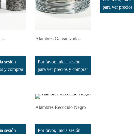
para ver precios
úas
Alambres Galvanizados
Leer más
ia sesión
Por favor, inicia sesión
ios y comprar
para ver precios y comprar
Alambres Recocido Negro
Leer más
ia sesión
Por favor, inicia sesión