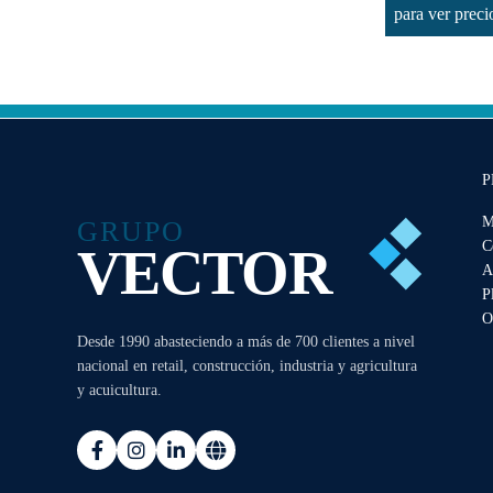
para ver prec
P
M
GRUPO
C
VECTOR
A
P
O
Desde 1990 abasteciendo a más de 700 clientes a nivel
nacional en retail, construcción, industria y agricultura
y acuicultura.