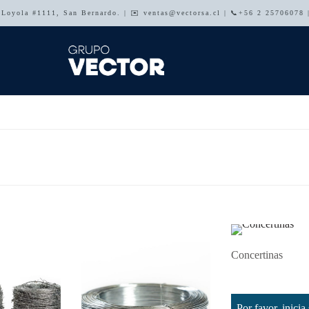
e Loyola #1111, San Bernardo. | ✉️ ventas@vectorsa.cl | 📞+56 2 25706078
Concertinas
Leer más
Por favor, inicia