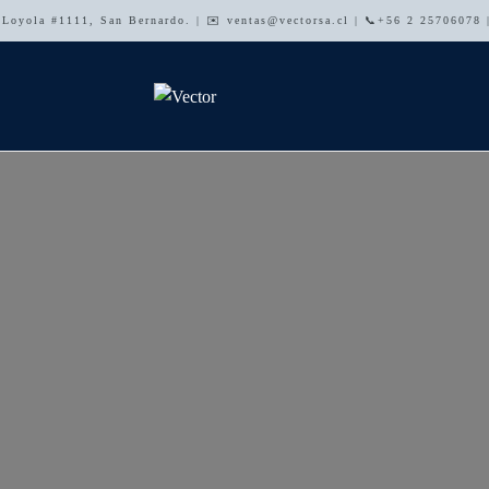
e Loyola #1111, San Bernardo. | ✉️ ventas@vectorsa.cl | 📞+56 2 25706078