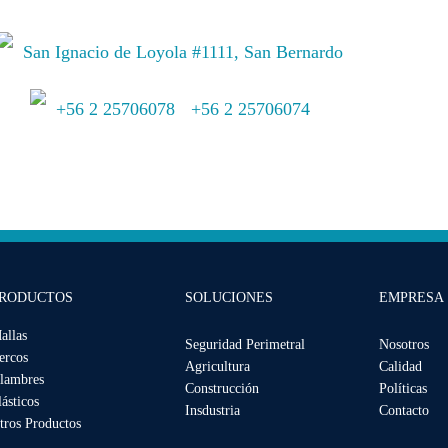
San Ignacio de Loyola #1111, San Bernardo
+56 2 25706078
+56 2 25706074
//
RODUCTOS
SOLUCIONES
EMPRESA
allas
Seguridad Perimetral
Nosotros
ercos
Agricultura
Calidad
lambres
Construcción
Políticas
lásticos
Insdustria
Contacto
tros Productos