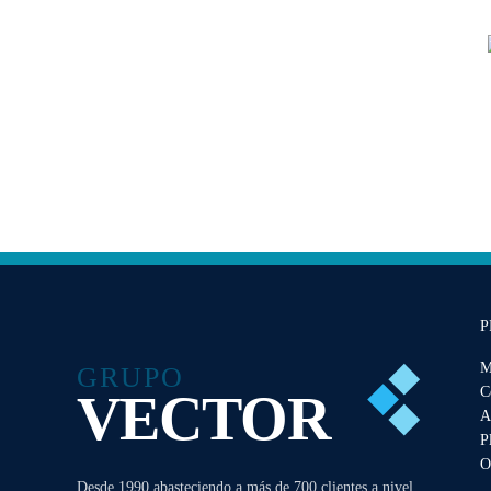
P
M
GRUPO
C
VECTOR
A
P
O
Desde 1990 abasteciendo a más de 700 clientes a nivel