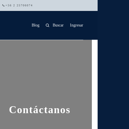
 | 📞+56 2 25706074
Blog
Buscar
Ingresar
Contáctanos