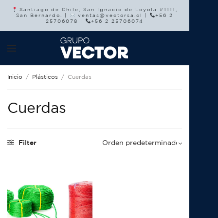
Santiago de Chile, San Ignacio de Loyola #1111,
San Bernardo. |
ventas@vectorsa.cl |
+56 2
25706078 |
+56 2 25706074
Inicio
/
Plásticos
/
Cuerdas
Cuerdas
Filter