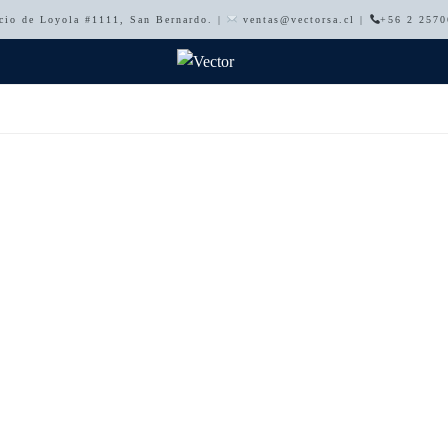
cio de Loyola #1111, San Bernardo. |
ventas@vectorsa.cl |
+56 2 257