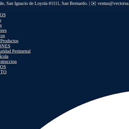
ile, San Ignacio de Loyola #1111, San Bernardo. | ✉️ ventas@vectors
OS
s
s
bres
cos
 Productos
ONES
uridad Perimetral
ícola
struccion
OS
CTO