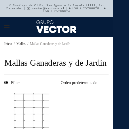
📍 Santiago de Chile, San Ignacio de Loyola #1111, San
Bernardo. | ✉️ ventas@vectorsa.cl | 📞+56 2 25706078 | 📞
+56 2 25706074
Inicio
/
Mallas
/
Mallas Ganaderas y de Jardín
Mallas Ganaderas y de Jardín
Filter