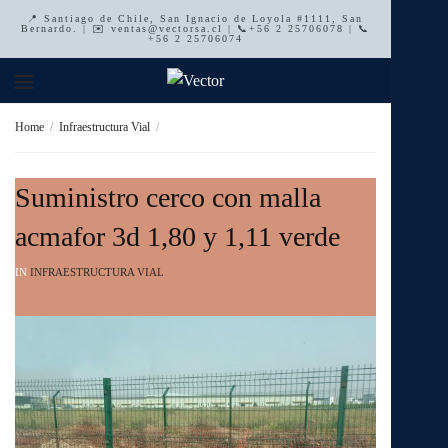
📍 Santiago de Chile, San Ignacio de Loyola #1111, San
Bernardo. | ✉️ ventas@vectorsa.cl | 📞+56 2 25706078 | 📞
+56 2 25706074
Home
Infraestructura Vial
Suministro cerco con malla
acmafor 3d 1,80 y 1,11 verde
IN
INFRAESTRUCTURA VIAL