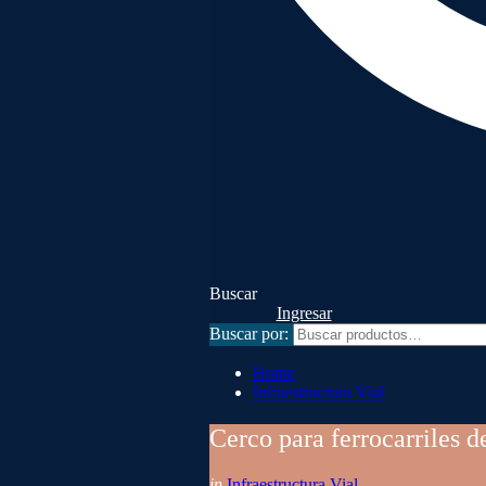
Buscar
Ingresar
Buscar por:
Home
Infraestructura Vial
Cerco para ferrocarriles d
in
Infraestructura Vial