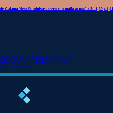
 de Calama
Next
Suministro cerco con malla acmafor 3d 1,80 y 1,1
Bolsas de riego para árboles y arbustos
Broches Mallas Sombra Rectangular
 Raschel Ferretera