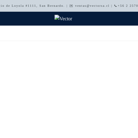
cio de Loyola #1111, San Bernardo. | ✉️ ventas@vectorsa.cl | 📞+56 2 25