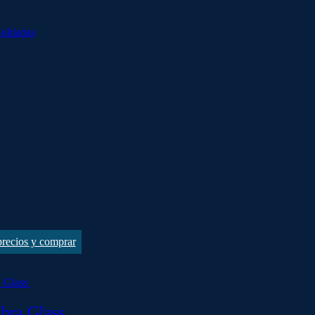
Soldadas
 precios y comprar
bra Glass