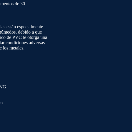
ementos de 30
das están especialmente
 húmedos, debido a que
tico de PVC le otorga una
tar condiciones adversas
 los metales.
BWG
mm