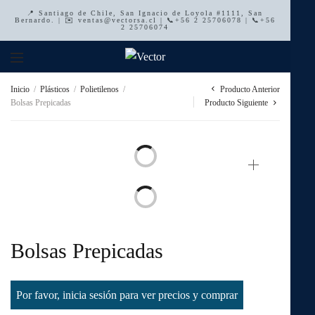
📍 Santiago de Chile, San Ignacio de Loyola #1111, San
Bernardo. | ✉️ ventas@vectorsa.cl | 📞+56 2 25706078 | 📞+56
2 25706074
Producto Anterior
Inicio
/
Plásticos
/
Polietilenos
/
Bolsas Prepicadas
Producto Siguiente
Bolsas Prepicadas
Por favor, inicia sesión para ver precios y comprar