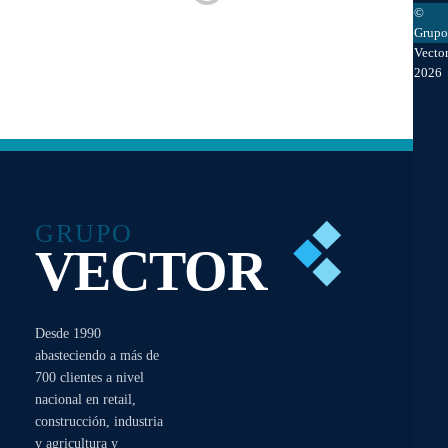
©
Grupo
Vecto
2026
Sacos de Polipropileno
Flim de Embalaje
Leer más
Leer más
Por favor, inicia sesión para
Por favor, inicia sesión para
ver precios y comprar
ver precios y comprar
GRUPO
VECTOR
Desde 1990
abasteciendo a más de
700 clientes a nivel
nacional en retail,
construcción, industria
y agricultura y