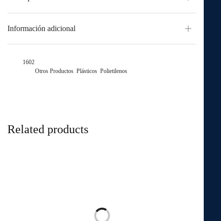
Información adicional
SKU:
1602
Categorías:
Otros Productos
,
Plásticos
,
Polietilenos
Related products
Manga de riego
Piso Carpa
Leer más
Leer más
Por favor, inicia sesión para
Por favor, inicia sesión para
ver precios y comprar
ver precios y comprar