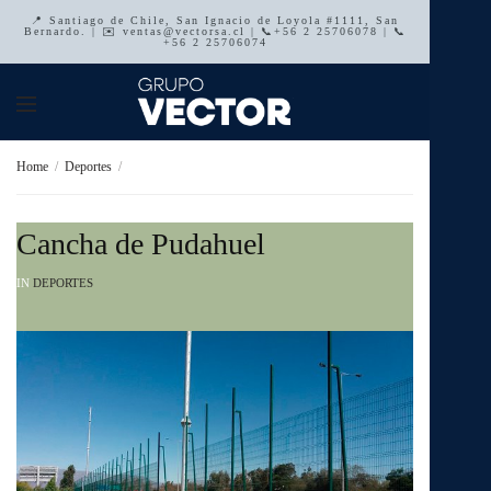
📍 Santiago de Chile, San Ignacio de Loyola #1111, San
Bernardo. | ✉️ ventas@vectorsa.cl | 📞+56 2 25706078 | 📞
+56 2 25706074
Home
Deportes
Cancha de Pudahuel
IN
DEPORTES