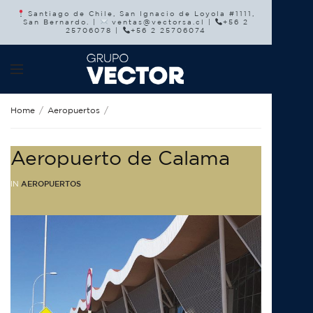
Santiago de Chile, San Ignacio de Loyola #1111,
San Bernardo. |
ventas@vectorsa.cl |
+56 2
25706078 |
+56 2 25706074
Home
Aeropuertos
Aeropuerto de Calama
IN
AEROPUERTOS