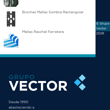
Broches Mallas Sombra Rectangular
© Grupo
Vector
Mallas Raschel Ferretera
2026
GRUPO
VECTOR
Desde 1990
abasteciendo a