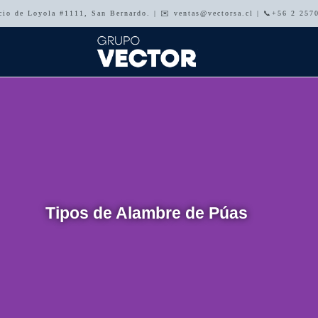
acio de Loyola #1111, San Bernardo. | ✉️ ventas@vectorsa.cl | 📞+56 2 25
Tipos de Alambre de Púas