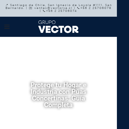
📍 Santiago de Chile, San Ignacio de Loyola #1111, San
Bernardo. | ✉️ ventas@vectorsa.cl | 📞+56 2 25706078
| 📞+56 2 25706074
Protege tu Hogar e
Industria con Púas
Concertinas: Guía
Completa