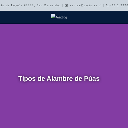
acio de Loyola #1111, San Bernardo. | ✉️ ventas@vectorsa.cl | 📞+56 2 25
Tipos de Alambre de Púas